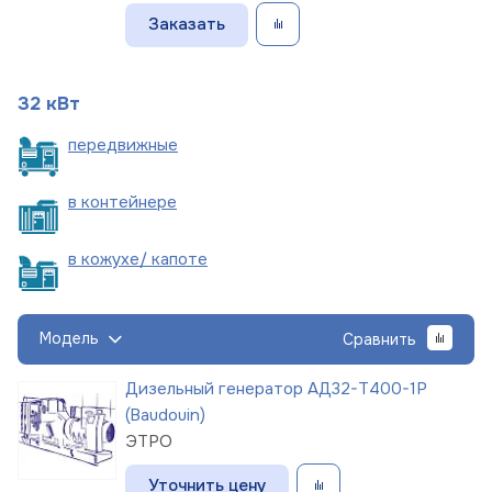
Заказать
32 кВт
пере
движные
в
контейнере
в кожухе/
капоте
Модель
Сравнить
Дизельный генератор АД32-Т400-1Р
(Baudouin)
ЭТРО
Уточнить цену