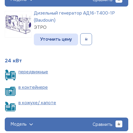
Дизельный генератор АД16-Т400-1Р
(Baudouin)
ЭТРО
Уточнить цену
24 кВт
пере
движные
в
контейнере
в кожухе/
капоте
Модель
Сравнить