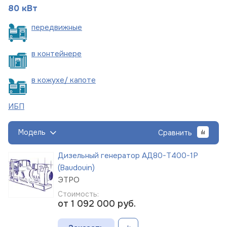
80 кВт
пере
движные
в
контейнере
в кожухе/
капоте
ИБП
Модель
Сравнить
Дизельный генератор АД80-Т400-1Р
(Baudouin)
ЭТРО
Стоимость:
от 1 092 000
руб.