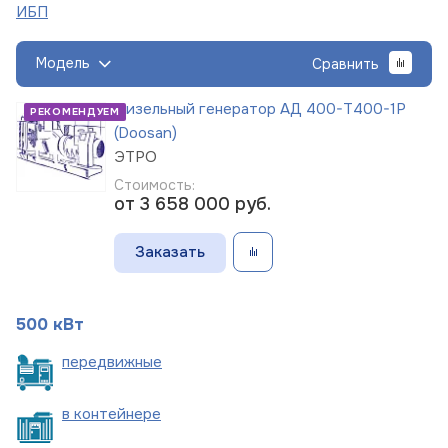
ИБП
Модель
Сравнить
Дизельный генератор АД 400-Т400-1Р
РЕКОМЕНДУЕМ
(Doosan)
ЭТРО
Стоимость:
от 3 658 000
руб.
Заказать
500 кВт
пере
движные
в
контейнере