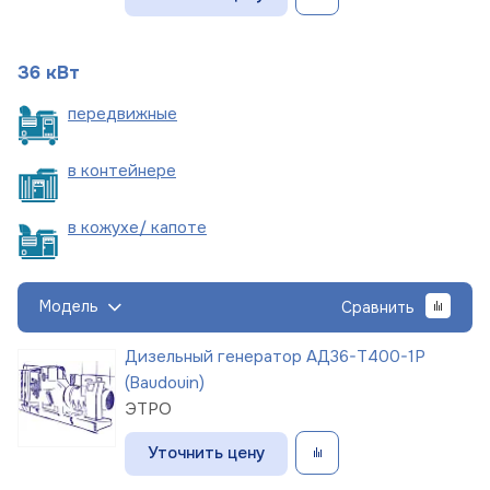
36 кВт
пере
движные
в
контейнере
в кожухе/
капоте
Модель
Сравнить
Дизельный генератор АД36-Т400-1Р
(Baudouin)
ЭТРО
Уточнить цену