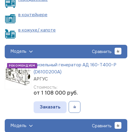
в
контейнере
в кожухе/
капоте
Модель
Сравнить
Дизельный генератор АД 160-Т400-Р
РЕКОМЕНДУЕМ
(D610D200A)
АРГУС
Стоимость:
от 1 108 000
руб.
Заказать
Модель
Сравнить