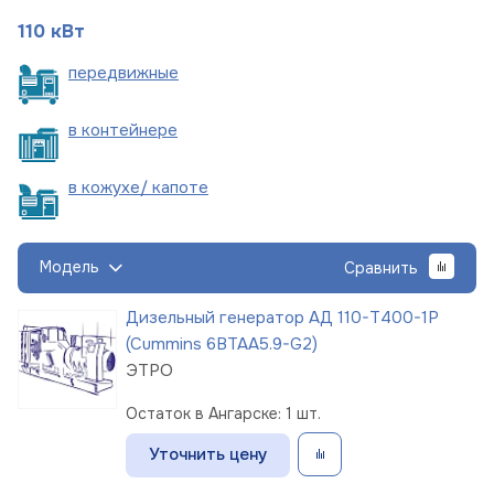
110 кВт
пере
движные
в
контейнере
в кожухе/
капоте
Модель
Сравнить
Дизельный генератор АД 110-Т400-1Р
(Cummins 6BTAA5.9-G2)
ЭТРО
Остаток в Ангарске: 1 шт.
Уточнить цену