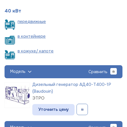
40 кВт
пере
движные
в
контейнере
в кожухе/
капоте
Модель
Сравнить
Дизельный генератор АД40-Т400-1Р
(Baudouin)
ЭТРО
Уточнить цену