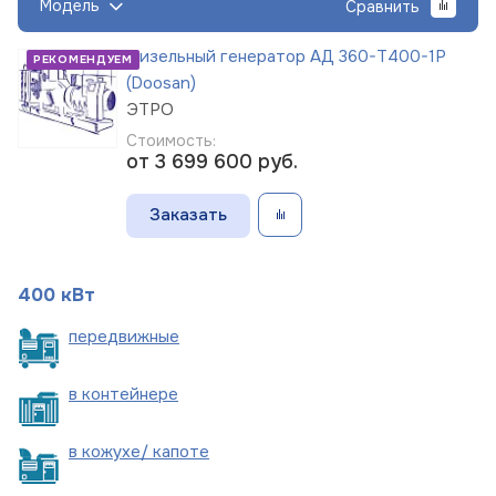
Модель
Сравнить
Дизельный генератор АД 360-Т400-1Р
РЕКОМЕНДУЕМ
(Doosan)
ЭТРО
Стоимость:
от 3 699 600
руб.
Заказать
400 кВт
пере
движные
в
контейнере
в кожухе/
капоте