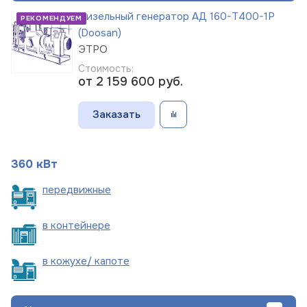
Дизельный генератор АД 160-Т400-1Р
РЕКОМЕНДУЕМ
(Doosan)
ЭТРО
Стоимость:
от 2 159 600
руб.
Заказать
360 кВт
пере
движные
в
контейнере
в кожухе/
капоте