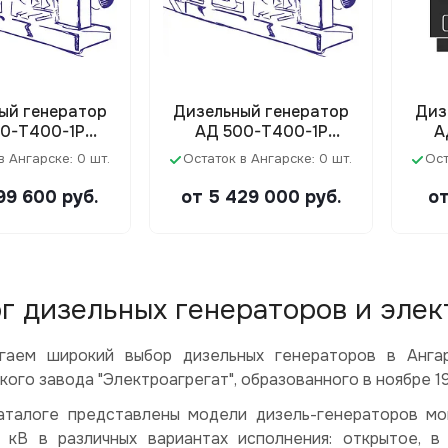
ый генератор
Дизельный генератор
Диз
60-Т400-1Р
АД 500-Т400-1Р
А
Doosan)
(Doosan)
(
в Ангарске: 0 шт.
Остаток в Ангарске: 0 шт.
Ост
кож
699 600
руб.
от 5 429 000
руб.
от
г дизельных генераторов и эле
гаем широкий выбор дизельных генераторов в Анга
ого завода "Электроагрегат", образованного в ноябре 19
аталоге представлены модели дизель-генераторов м
,5 кВ в различных вариантах исполнения: открытое,