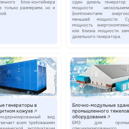
енного блок-контейнера
один дизель генератор
не только размерами, но и
мощности нескольки
кой.
(компонентами энергоко
меньшей мощности. Су
мощность энергокомплек
или близка мощности зам
дизельного генератора.
ые генераторы в
Блочно-модульные здан
итном кожухе
промышленного тяжелов
оборудования
одернизированный вид
твечает всем требованиям
БМЗ для промышл
ехнической эксплуатации
специализированного