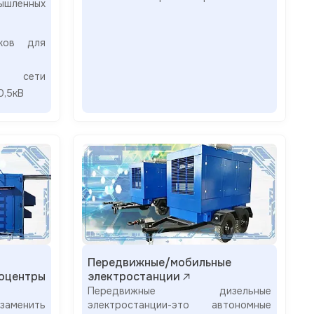
ышленных
иков для
й сети
0,5кВ
Передвижные/мобильные
оцентры
электростанции
Передвижные дизельные
заменить
электростанции-это автономные