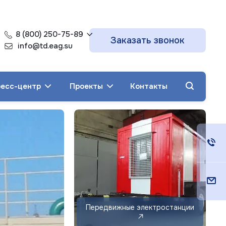
8 (800) 250-75-89
Заказать звонок
info@td.eag.su
есс-центр
Проекты
Контакты
Дизельные
генераторы ЭТРО
до 5000 кВт
Передвижные электростанции