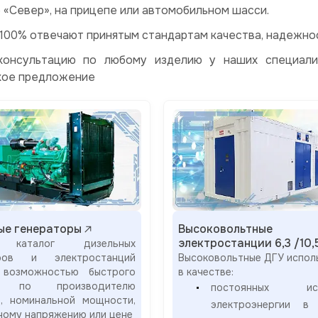
 «Север», на прицепе или автомобильном шасси.
 100% отвечают принятым стандартам качества, надежно
консультацию по любому изделию у наших специали
кое предложение
ые генераторы
Высоковольтные
электростанции 6,3 /10,
 каталог дизельных
оров и электростанций
Высоковольтные ДГУ испол
возможностью быстрого
в качестве:
а по производителю
постоянных ист
я, номинальной мощности,
электроэнергии в 
ному напряжению или цене