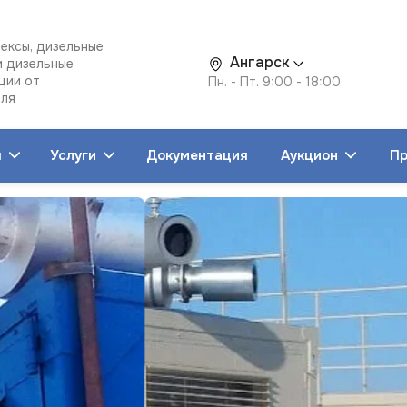
ексы, дизельные
Ангарск
и дизельные
ции от
Пн. - Пт. 9:00 - 18:00
еля
я
Услуги
Документация
Аукцион
Пр
льные
раторы
тростанции
нтейнерные
ектростанции
рске
РО