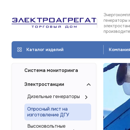
Энергокомпл
генераторы 
электростан
производит
Каталог изделий
Компани
Дизе
Система мониторинга
гене
и
Электростанции
элек
Дизельные генераторы
ЭТРО
Ко
в
эл
Опросный лист на
Анга
изготовление ДГУ
ЭТ
от
Высоковольтные