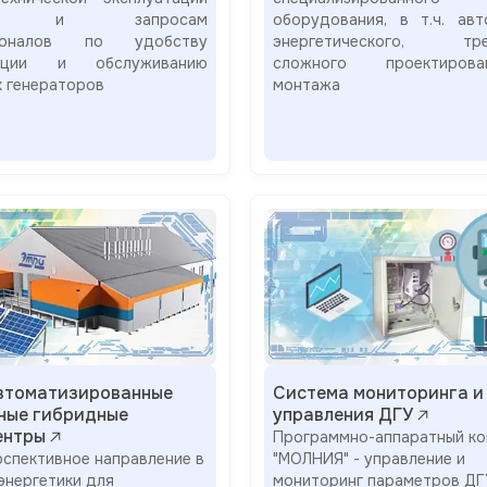
лий и запросам
оборудования, в т.ч. авт
ионалов по удобству
энергетического, тре
тации и обслуживанию
сложного проектиро
х генераторов
монтажа
автоматизированные
Система мониторинга и
ные гибридные
управления ДГУ
ентры
Программно-аппаратный ко
рспективное направление в
"МОЛНИЯ" - управление и
энергетики для
мониторинг параметров ДГ