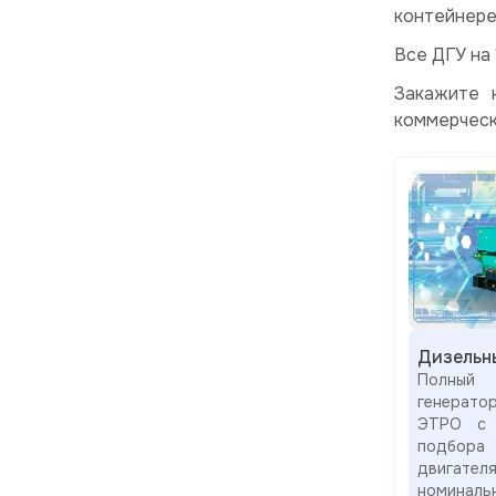
контейнере
Все ДГУ на
Закажите 
коммерчес
Дизельн
Полный
генерат
ЭТРО с 
подбор
двигател
номиналь