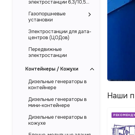
росс
электростанции 6,3/10,5
Монтаж
кВ
прои
цельно
Газопоршневые
«Элек
панеле
установки
с
Электростанции для дата-
дост
центров (ЦОДов)
По
по
Передвижные
всей
электростанции
Росси
Прое
Контейнеры / Кожухи
и
Дизельные генераторы в
изго
контейнере
энер
Наши п
Дизельные генераторы в
мини-контейнере
РЕКОМЕНДУЕМ
РЕКОМЕНД
Дизельные генераторы в
кожухе
Блочно-модульные здания