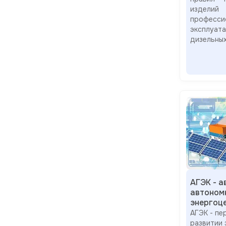
изде
професс
эксплуа
дизельны
АГЭК - 
автоном
энергоц
АГЭК - пе
развитии 