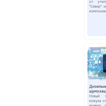
от утепл
"Север" 
компонов
Дизельн
шумозащ
Новый м
кожуха о
правил т