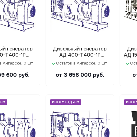
ый генератор
Дизельный генератор
Диз
60-Т400-1Р
АД 400-Т400-1Р
АД 1
Doosan)
(Doosan)
в Ангарске: 0 шт.
Остаток в Ангарске: 0 шт.
Ост
159 600
руб.
от 3 658 000
руб.
о
УЕМ
РЕКОМЕНДУЕМ
РЕКО