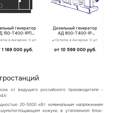
ельный генератор
Дизельный генератор
Д 150-Т400-1РП
АД 800-Т400-1Р
6RT80-176DE) в
(Cummins KTA38-G5)
аток в Ангарске: 0 шт.
Остаток в Ангарске: 0 шт.
ухе/под капотом
 1 169 000
руб.
от 10 599 000
руб.
ктростанций
рске от ведущего российского производителя -
41г.
ощностью 20-5000 кВт номинальным напряжением
 в шумопоглощающем кожухе, в утепленном блок-