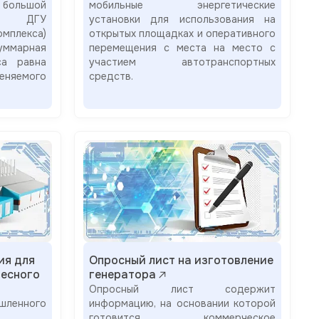
 большой
мобильные энергетические
ми ДГУ
установки для использования на
мплекса)
открытых площадках и оперативного
ммарная
перемещения с места на место с
са равна
участием автотранспортных
еняемого
средств.
ия для
Опросный лист на изготовление
есного
генератора
Опросный лист содержит
енного
информацию, на основании которой
готовится коммерческое