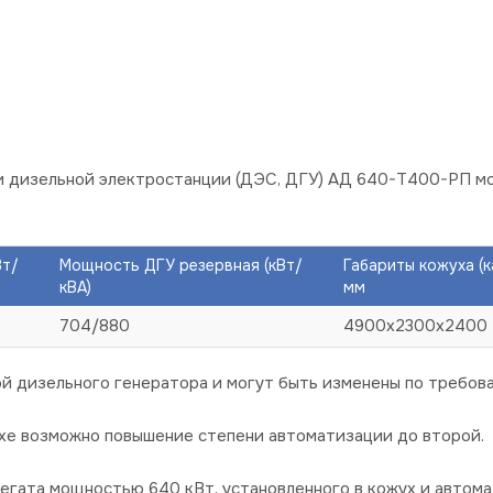
и дизельной электростанции (ДЭС, ДГУ) АД 640-Т400-РП 
Вт/
Мощность ДГУ резервная (кВт/
Габариты кожуха (
кВА)
мм
704/880
4900х2300х2400
й дизельного генератора и могут быть изменены по требова
хе возможно повышение степени автоматизации до второй.
егата мощностью 640 кВт, установленного в кожух и автомат