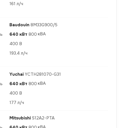
161 л/ч
Baudouin
8M33G900/5
ть
640 кВт
800
400 В
193,4 л/ч
Yuchai
YCTH281070-G31
ть
640 кВт
800
400 В
177 л/ч
Mitsubishi
S12A2-PTA
ть
640 кВт
800