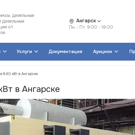
ексы, дизельные
Ангарск
и дизельные
ции от
Пн. - Пт. 9:00 - 18:00
еля
я
Услуги
Документация
Аукцион
Пр
хе 640 кВт в Ангарске
кВт в Ангарске