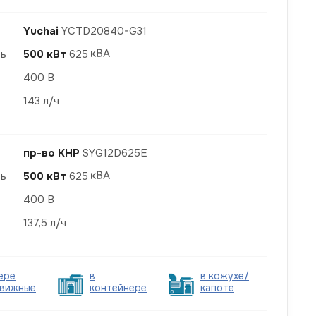
Yuchai
YCTD20840-G31
ть
500 кВт
625
400 В
143 л/ч
пр-во КНР
SYG12D625E
ть
500 кВт
625
400 В
137,5 л/ч
ере
в
в кожухе/
вижные
контейнере
капоте