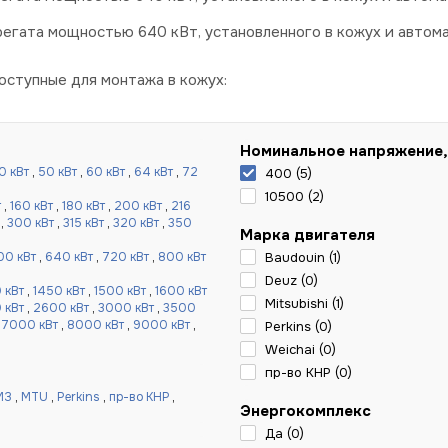
егата мощностью 640 кВт, установленного в кожух и автома
ступные для монтажа в кожух:
Номинальное напряжение,
0 кВт
,
50 кВт
,
60 кВт
,
64 кВт
,
72
400 (
5
)
10500 (
2
)
т
,
160 кВт
,
180 кВт
,
200 кВт
,
216
,
300 кВт
,
315 кВт
,
320 кВт
,
350
Марка двигателя
00 кВт
,
640 кВт
,
720 кВт
,
800 кВт
Baudouin (
1
)
Deuz (
0
)
 кВт
,
1450 кВт
,
1500 кВт
,
1600 кВт
Mitsubishi (
1
)
 кВт
,
2600 кВт
,
3000 кВт
,
3500
,
7000 кВт
,
8000 кВт
,
9000 кВт
,
Perkins (
0
)
Weichai (
0
)
пр-во КНР (
0
)
МЗ
,
MTU
,
Perkins
,
пр-во КНР
,
Энергокомплекс
Да (
0
)