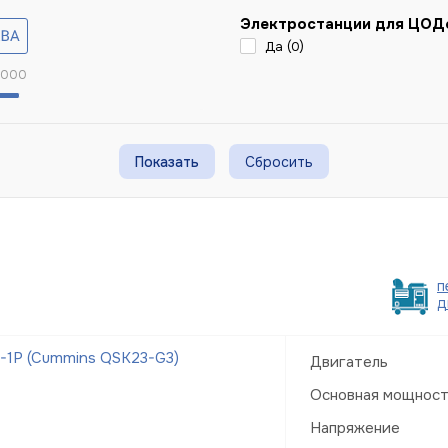
Электростанции для ЦОД
Да (
0
)
 000
Сбросить
п
д
-1Р (Cummins QSK23-G3)
Двигатель
Основная мощнос
Напряжение