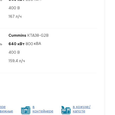
400 В
167 л/ч
Cummins
KTA38-G2B
ть
640 кВт
800
400 В
159,4 л/ч
ере
в
в кожухе/
вижные
контейнере
капоте