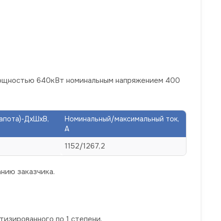
мощностью 640кВт номинальным напряжением 400
капота)-ДхШхВ,
Номинальный/максимальный ток,
А
1152/1267,2
нию заказчика.
изированного по 1 степени,