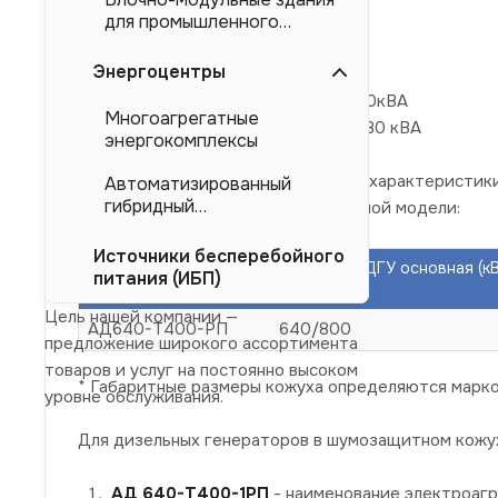
Торговая марка ЭТРО, АРГУС
для промышленного
тяжеловесного
оборудования (БМЗ)
Энергоцентры
Номинальное напряжение 0,4 кВ
Номинальная мощность 640кВт/800кВА
Многоагрегатные
Максимальная мощность 704кВт/880 кВА
энергокомплексы
Усредненные краткие технические характеристик
Автоматизированный
гибридный
В в кожухе без привязки к конкретной модели:
энергокомплекс (АГЭК)
Источники бесперебойного
Наименование
Мощность ДГУ основная (к
питания (ИБП)
изделия
кВА)
Цель нашей компании —
АД640-Т400-РП
640/800
предложение широкого ассортимента
товаров и услуг на постоянно высоком
* Габаритные размеры кожуха определяются марко
уровне обслуживания.
Для дизельных генераторов в шумозащитном кожу
АД 640-Т400-1РП
- наименование электроагр