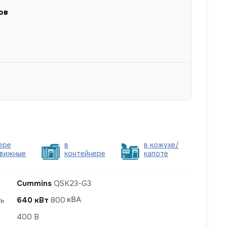
ов
ере
в
в кожухе/
вижные
контейнере
капоте
Cummins
QSK23-G3
ть
640 кВт
800
400 В