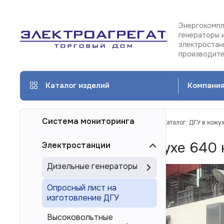
Энергокомпл
генераторы 
электростан
производит
Каталог изделий
Компани
Система мониторинга
ТД Электроагрегат
Каталог изделий
Каталог. ДГУ в кожу
Каталог. ДГУ в кожухе 640 
Электростанции
Дизельные генераторы
Опросный лист на
изготовление ДГУ
Высоковольтные