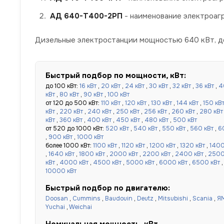
АД 640-Т400-2РП
- наименование электроагр
Дизельные электростанции мощностью 640 кВт, до
Быстрый подбор по мощности, кВт:
до 100 кВт:
16 кВт
,
20 кВт
,
24 кВт
,
30 кВт
,
32 кВт
,
36 кВт
,
4
кВт
,
80 кВт
,
90 кВт
,
100 кВт
от 120 до 500 кВт:
110 кВт
,
120 кВт
,
130 кВт
,
144 кВт
,
150 кВ
кВт
,
220 кВт
,
240 кВт
,
250 кВт
,
256 кВт
,
260 кВт
,
280 кВт
кВт
,
360 кВт
,
400 кВт
,
450 кВт
,
480 кВт
,
500 кВт
от 520 до 1000 кВт:
520 кВт
,
540 кВт
,
550 кВт
,
560 кВт
,
6
,
900 кВт
,
1000 кВт
более 1000 кВт:
1100 кВт
,
1120 кВт
,
1200 кВт
,
1320 кВт
,
1400
,
1640 кВт
,
1800 кВт
,
2000 кВт
,
2200 кВт
,
2400 кВт
,
2500
кВт
,
4000 кВт
,
4500 кВт
,
5000 кВт
,
6000 кВт
,
6500 кВт
10000 кВт
Быстрый подбор по двигателю:
Doosan
,
Cummins
,
Baudouin
,
Deutz
,
Mitsubishi
,
Scania
,
Я
Yuchai
,
Weichai
Номинальная мощность, кВт