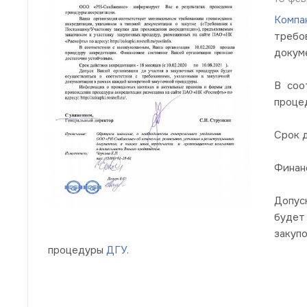
Комп
треб
докум
В соо
проце
Срок д
Финан
Допус
будет
закуп
процедуры
ДГУ
.