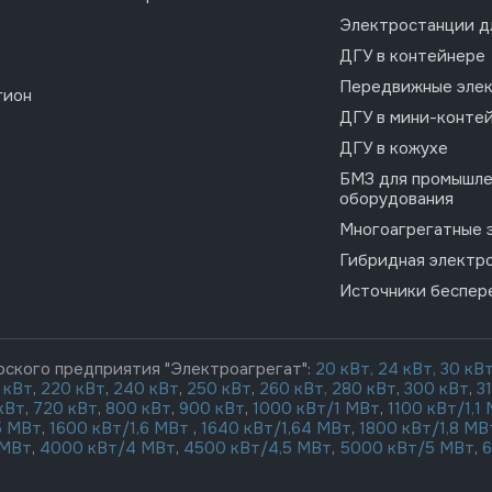
Электростанции д
ДГУ в контейнере
Передвижные эле
гион
ДГУ в мини-конте
ДГУ в кожухе
БМЗ для промышле
оборудования
Многоагрегатные 
Гибридная электр
Источники беспер
рского предприятия "Электроагрегат":
20 кВт,
24 кВт,
30 кВ
 кВт
,
220 кВт
,
240 кВт
,
250 кВт
,
260 кВт,
280 кВт
,
300 кВт
,
3
кВт
,
720 кВт
,
800 кВт
,
900 кВт
,
1000 кВт/1 МВт
,
1100 кВт/1,1
5 МВт
,
1600 кВт/1,6 МВт
,
1640 кВт/1,64 МВт
,
1800 кВт/1,8 МВ
 МВт
,
4000 кВт/4 МВт
,
4500 кВт/4,5 МВт
,
5000 кВт/5 МВт
,
6