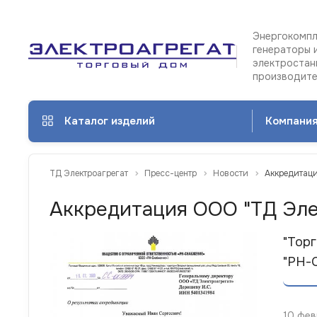
Энергокомпл
генераторы 
электростан
производит
Каталог изделий
Компани
ТД Электроагрегат
Пресс-центр
Новости
Аккредитаци
Аккредитация ООО "ТД Элек
"Тор
"РН-
10 фе