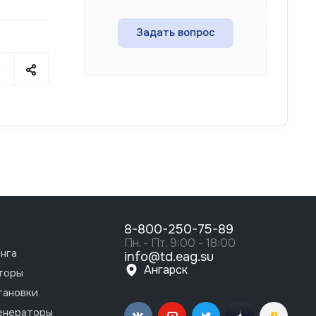
Задать вопрос
я
8-800-250-75-89
Пн. - Пт. 9:00 - 18:00
нга
info@td.eag.su
Ангарск
торы
тановки
енераторы