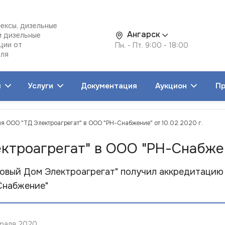
ексы, дизельные
Ангарск
и дизельные
ции от
Пн. - Пт. 9:00 - 18:00
еля
я
Услуги
Документация
Аукцион
Пр
я ООО "ТД Электроагрегат" в ООО "РН-Снабжение" от 10.02.2020 г.
троагрегат" в ООО "РН-Снабжени
говый Дом Электроагрегат" получил аккредитацию
Снабжение"
враля 2020