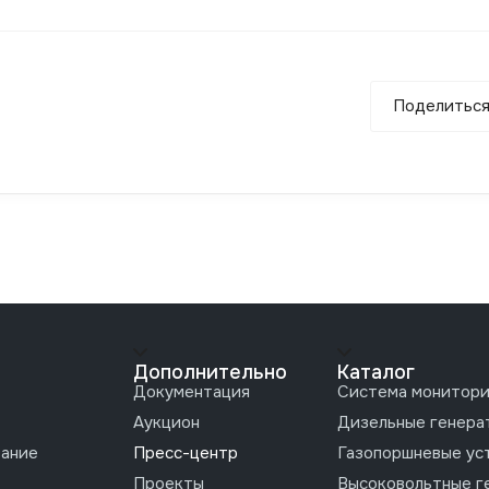
Поделитьс
Дополнительно
Каталог
Документация
Система монитори
Аукцион
Дизельные генера
вание
Пресс-центр
Газопоршневые ус
Проекты
Высоковольтные г